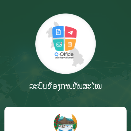
ລະບົບຫ້ອງການທັນສະໄໝ