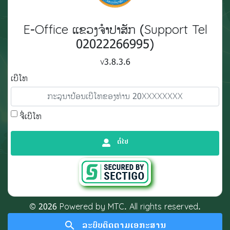
E-Office ແຂວງຈຳປາສັກ (Support Tel
02022266995)
v3.8.3.6
ເບີໂທ
ຈື່ເບີໂທ
ຕໍ່ໄປ
©️
2026
Powered by MTC. All rights reserved.
search
ລະບົບຕິດຕາມເອກະສານ